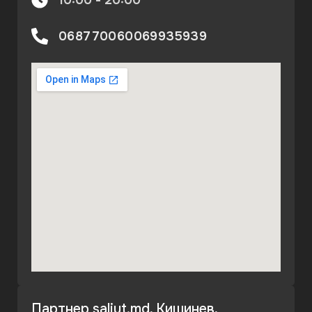
10:00 - 20:00
068770060
069935939
Партнер saliut.md, Кишинев,