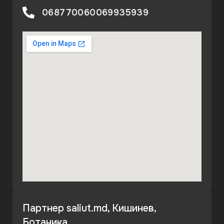
068770060
069935939
Партнер saliut.md, Кишинев,
Ботаника