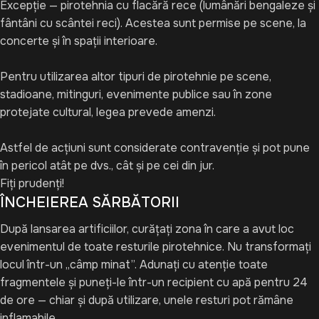
Excepție — pirotehnia cu flacără rece (lumânări bengaleze și
fântâni cu scântei reci). Acestea sunt permise pe scene, la
concerte și în spații interioare.
Pentru utilizarea altor tipuri de pirotehnie pe scene,
stadioane, mitinguri, evenimente publice sau în zone
protejate cultural, legea prevede amenzi.
Astfel de acțiuni sunt considerate contravenție și pot pune
în pericol atât pe dvs., cât și pe cei din jur.
Fiți prudenți!
ÎNCHEIEREA SĂRBĂTORII
După lansarea artificiilor, curățați zona în care a avut loc
evenimentul de toate resturile pirotehnice. Nu transformați
locul într-un „câmp minat”. Adunați cu atenție toate
fragmentele și puneți-le într-un recipient cu apă pentru 24
de ore — chiar și după utilizare, unele resturi pot rămâne
inflamabile.