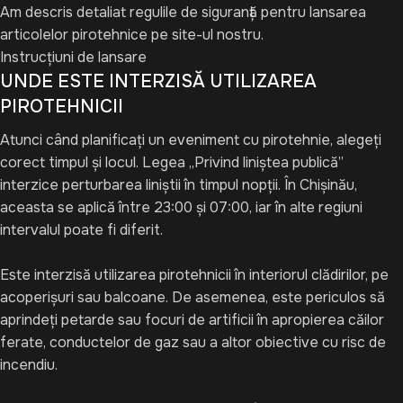
Am descris detaliat regulile de siguranță pentru lansarea
articolelor pirotehnice pe site-ul nostru.
Instrucțiuni de lansare
UNDE ESTE INTERZISĂ UTILIZAREA
PIROTEHNICII
Atunci când planificați un eveniment cu pirotehnie, alegeți
corect timpul și locul. Legea „Privind liniștea publică”
interzice perturbarea liniștii în timpul nopții. În Chișinău,
aceasta se aplică între 23:00 și 07:00, iar în alte regiuni
intervalul poate fi diferit.
Este interzisă utilizarea pirotehnicii în interiorul clădirilor, pe
acoperișuri sau balcoane. De asemenea, este periculos să
aprindeți petarde sau focuri de artificii în apropierea căilor
ferate, conductelor de gaz sau a altor obiective cu risc de
incendiu.