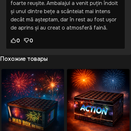
foarte reușite. Ambalajul a venit puțin îndoit
și unul dintre bețe a scânteiat mai intens
decât mă așteptam, dar în rest au fost ușor
de aprins și au creat o atmosferă faină.
0
0
Похожие товары