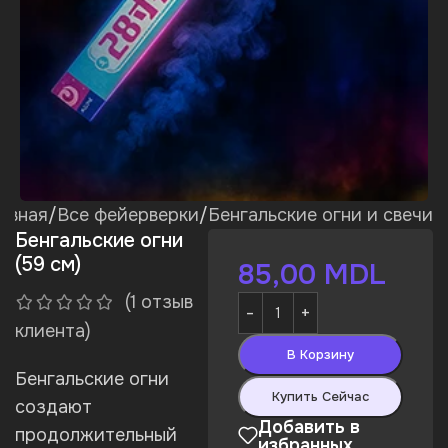
авная
/
Все фейерверки
/
Бенгальские огни и свечи
Бенгальские огни
(59 см)
85,00
MDL
(
1
отзыв
клиента)
В Корзину
Бенгальские огни
Купить Сейчас
создают
Добавить в
продолжительный
избранных