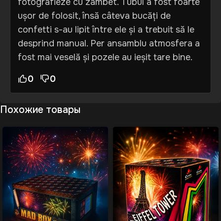
fotografieze cu zâmbet. Tubul a fost foarte
ușor de folosit, însă câteva bucăți de
confetti s-au lipit între ele și a trebuit să le
desprind manual. Per ansamblu atmosfera a
fost mai veselă și pozele au ieșit tare bine.
0
0
Похожие товары