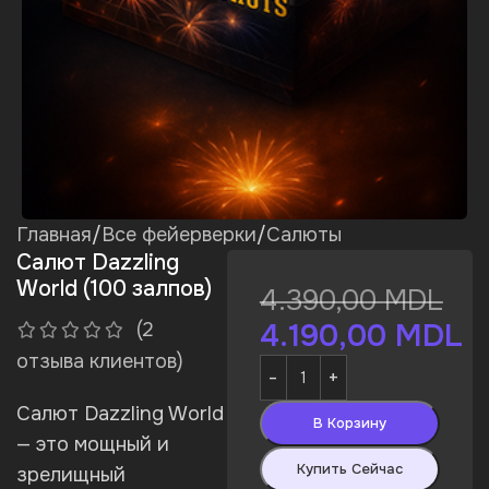
Главная
/
Все фейерверки
/
Салюты
Салют Dazzling
World (100 залпов)
4.390,00
MDL
4.190,00
MDL
(
2
отзыва клиентов)
Салют Dazzling World
В Корзину
— это мощный и
Купить Сейчас
зрелищный