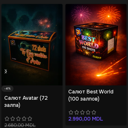
-4%
Салют Best World
Салют Avatar (72
(100 залпов)
залпа)
2.990,00
MDL
2.680,00
MDL