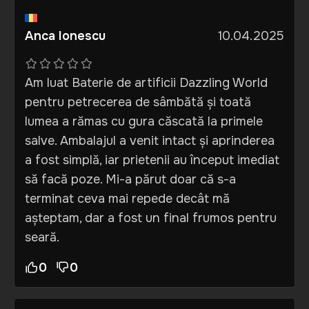
Anca Ionescu
10.04.2025
Am luat Baterie de artificii Dazzling World
pentru petrecerea de sâmbătă și toată
lumea a rămas cu gura căscată la primele
salve. Ambalajul a venit intact și aprinderea
a fost simplă, iar prietenii au început imediat
să facă poze. Mi-a părut doar că s-a
terminat ceva mai repede decât mă
așteptam, dar a fost un final frumos pentru
seară.
0
0