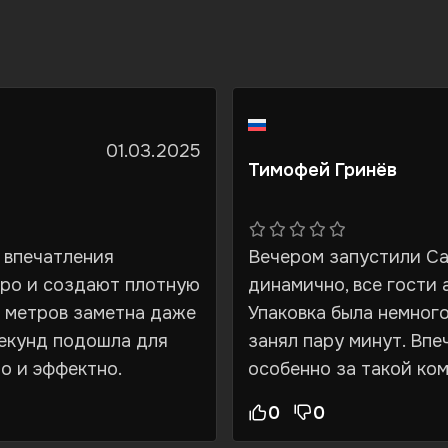
01.03.2025
Тимофей Гринёв
 впечатления
Вечером запустили Са
тро и создают плотную
динамично, все гости 
0 метров заметна даже
Упаковка была немного
секунд подошла для
занял пару минут. Вп
о и эффектно.
особенно за такой ко
0
0