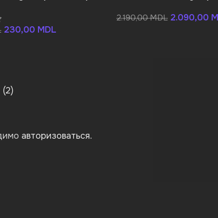
2.090,00
M
2.190,00
MDL
230,00
MDL
L
(2)
одимо
авторизоваться
.