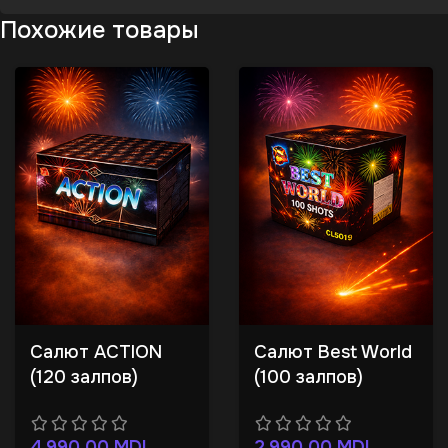
Похожие товары
Салют ACTION
Салют Best World
(120 залпов)
(100 залпов)
4.990,00
MDL
2.990,00
MDL