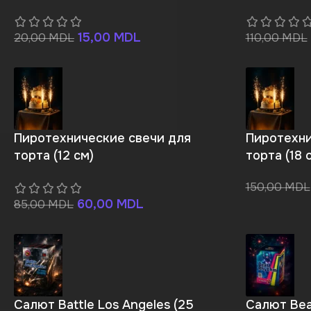
15,00
MDL
20,00
MDL
110,00
MDL
Пиротехнические свечи для
Пиротехни
торта (12 см)
торта (18 
150,00
MDL
60,00
MDL
85,00
MDL
Салют Battle Los Angeles (25
Салют Bea