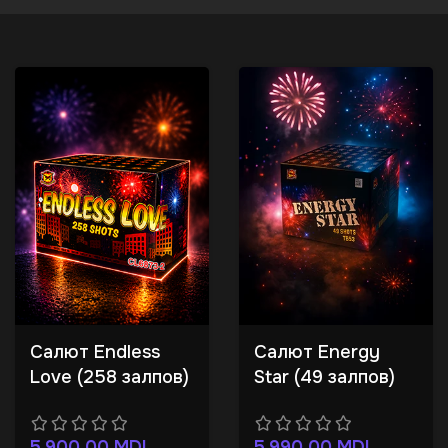
Салют Endless
Салют Energy
Love (258 залпов)
Star (49 залпов)
5.900,00
MDL
5.990,00
MDL