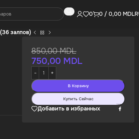
R
0
0
/
0,00
MDL
(36 залпов)
850,00
MDL
750,00
MDL
В Корзину
Купить Сейчас
Поделиться:
Добавить в избранных