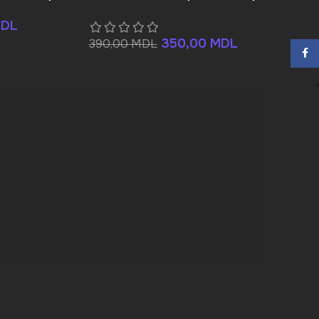
DL
350,00
MDL
390,00
MDL
Face