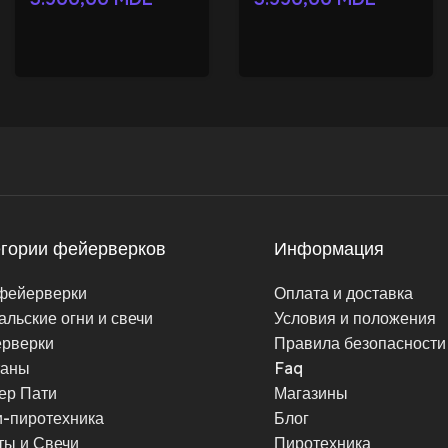
егории фейерверков
Информация
фейерверки
Оплата и доставка
альские огни и свечи
Условия и положения
рверки
Правила безопасности
таны
Faq
ер Пати
Магазины
-пиротехника
Блог
ты и Свечи
Пиротехника