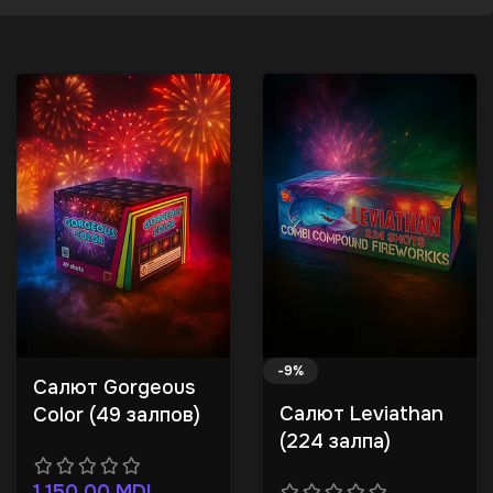
-9%
Салют Gorgeous
Салют Leviathan
Color (49 залпов)
(224 залпа)
1.150,00
MDL