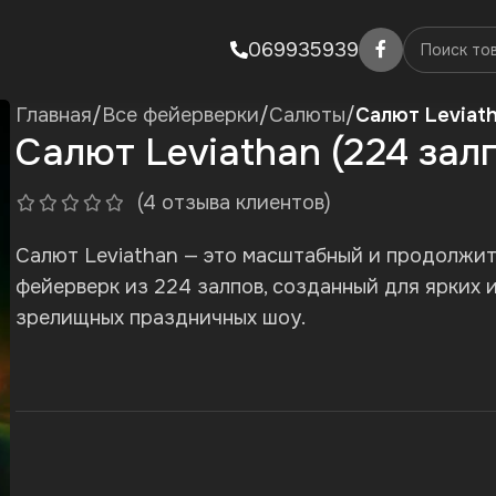
069935939
Главная
/
Все фейерверки
/
Салюты
/
Салют Leviath
Салют Leviathan (224 зал
(
4
отзыва клиентов)
Салют Leviathan — это масштабный и продолжи
фейерверк из 224 залпов, созданный для ярких 
зрелищных праздничных шоу.