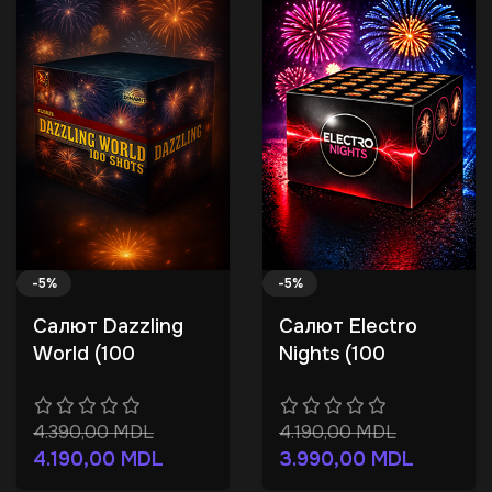
-5%
-5%
Салют Dazzling
Салют Electro
World (100
Nights (100
залпов)
залпов)
4.390,00
MDL
4.190,00
MDL
4.190,00
MDL
3.990,00
MDL