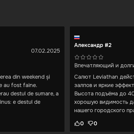
Александр #2
07.02.2025
Впечатляющий и долг
ecerea din weekend și
Салют Leviathan дейс
le au fost faine.
залпов и яркие эффек
erau destul de sumare, a
Высота подъёма до 40
inus: e destul de
хорошую видимость да
нашего городского пра
0
0