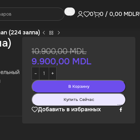
R
0
0
/
0,00
MDL
an (224 залпа)
па)
10.900,00
MDL
9.900,00
MDL
тельный
и
В Корзину
Купить Сейчас
Поделиться:
Добавить в избранных