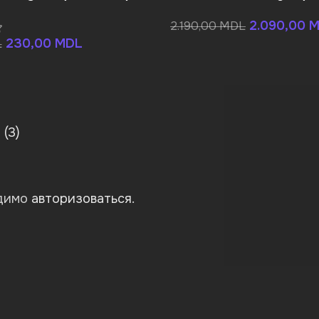
2.090,00
M
2.190,00
MDL
230,00
MDL
L
(3)
одимо
авторизоваться
.