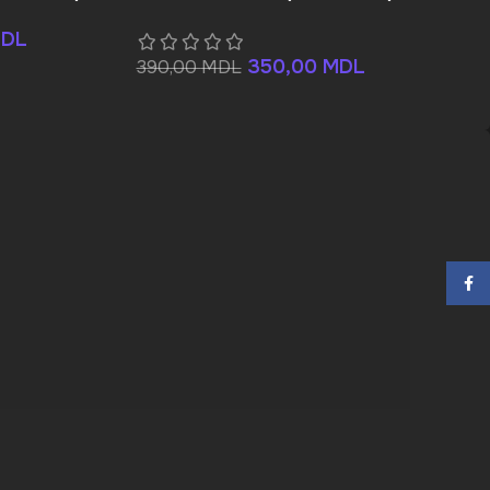
DL
350,00
MDL
390,00
MDL
Face