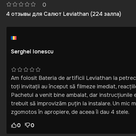
0
4 отзывы для
Салют Leviathan (224 залпа)
Serghei Ionescu
Am folosit Bateria de artificii Leviathan la petr
toți invitații au început să filmeze imediat, reacții
Pachetul a venit bine ambalat, dar instrucțiunile 
trebuit să improvizăm puțin la instalare. Un mic m
zgomotos în apropiere, de aceea îi dau 4 stele.
0
0