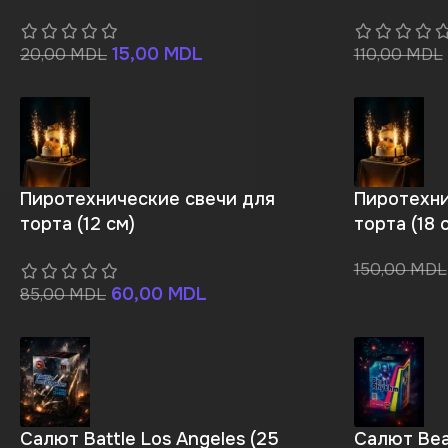
15,00
MDL
20,00
MDL
110,00
MDL
Пиротехнические свечи для
Пиротехни
торта (12 см)
торта (18 
150,00
MDL
60,00
MDL
85,00
MDL
Салют Battle Los Angeles (25
Салют Bea