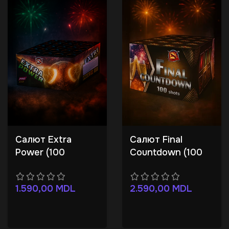
Салют Extra
Салют Final
Power (100
Countdown (100
залпов)
залпов)
1.590,00
MDL
2.590,00
MDL