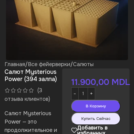
Главная
/
Все фейерверки
/
Салюты
Салют Mysterious
Power (394 залпа)
11.900,00
MDL
(
3
отзыва клиентов)
В Корзину
Салют Mysterious
Купить Сейчас
Power — это
Добавить в
продолжительное и
избранных