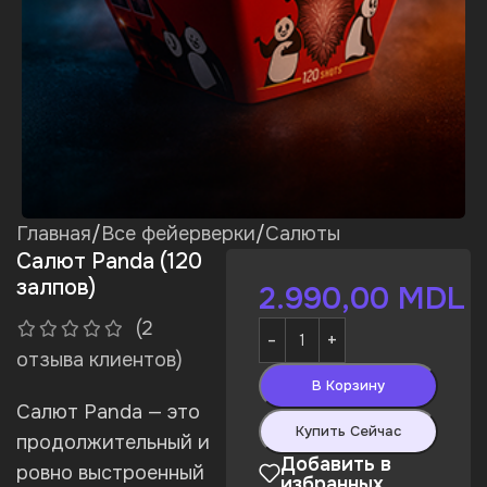
Главная
/
Все фейерверки
/
Салюты
Салют Panda (120
залпов)
2.990,00
MDL
(
2
отзыва клиентов)
В Корзину
Салют Panda — это
Купить Сейчас
продолжительный и
Добавить в
ровно выстроенный
избранных