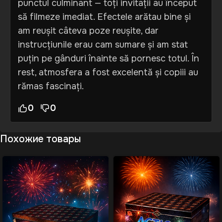
punctul culminant — toți invitații au început
să filmeze imediat. Efectele arătau bine și
am reușit câteva poze reușite, dar
instrucțiunile erau cam sumare și am stat
puțin pe gânduri înainte să pornesc totul. În
rest, atmosfera a fost excelentă și copiii au
rămas fascinați.
0
0
Похожие товары