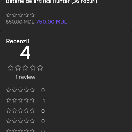
Baterie de artificii Hunter (36 focuri)
750,00
MDL
850,00
MDL
Recenzii
4
1 review
0
1
0
0
0