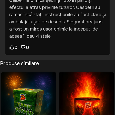
Galben la o mică ședință foto în parc și
efectul a atras privirile tuturor. Oaspeții au
rămas încântați, instrucțiunile au fost clare și
ambalajul ușor de deschis. Singurul neajuns
a fost un miros ușor chimic la început, de
aceea îi dau 4 stele.
0
0
Produse similare