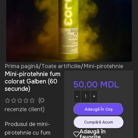
Prima pagină
/
Toate artificiile
/
Mini-pirotehnie
Mini-pirotehnie fum
colorat Galben (60
50,00
MDL
secunde)
(O
recenzie client)
Adaugă În Coș
Cumpără Acum
Produsul de mini-
Adaugă în
pirotehnie cu fum
favorite