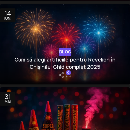
14
IUN.
BLOG
Cum să alegi artificiile pentru Revelion în
Chișinău: Ghid complet 2025
0
31
MAI