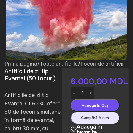
Prima pagină
/
Toate artificiile
/
Focuri de artificii
Artificii de zi tip
Evantai (50 focuri)
6.000,00
MDL
Artificiile de zi tip
Evantai CL6530 oferă
Adaugă În Coș
50 de focuri simultane
Cumpără Acum
în formă de evantai,
Adaugă în
calibru 30 mm, cu
favorite