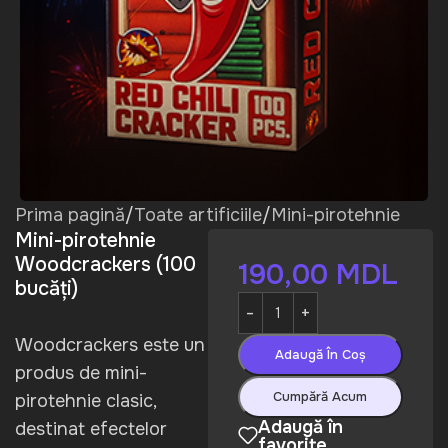
Prima pagină
/
Toate artificiile
/
Mini-pirotehnie
Mini-pirotehnie
Woodcrackers (100
190,00
MDL
bucăți)
Woodcrackers este un
Adaugă În Coș
produs de mini-
Cumpără Acum
pirotehnie clasic,
Adaugă în
destinat efectelor
favorite