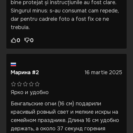
bine protejat și instrucțiunile au fost clare.
Singurul minus: s-au consumat cam repede,
dar pentru cadrele foto a fost fix ce ne
trebuia.
0
0
Марина #2
16 martie 2025
Ярко и удобно
Бенгальские огни (16 см) подарили
красивый ровный свет и мелкие искры на
семейном празднике. Длина 16 см удобно
держать, а около 37 секунд горения