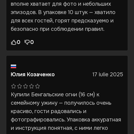
вполне хватает для фото и небольших
эпизодов. В упаковке 10 штук — хватило
для всех гостей, горят предсказуемо и
безопасно при соблюдении правил.
0
0
Юлия Козаченко
17 iulie 2025
Купили Бенгальские огни (16 см) к
семейному ужину — получилось очень
красиво, гости радовались и
фотографировались. Упаковка аккуратная
и инструкция понятная, с ними легко