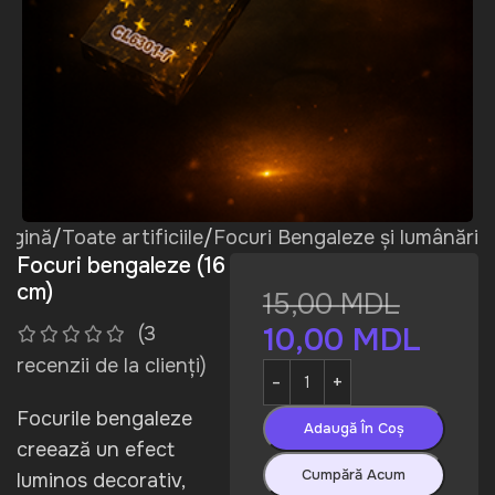
pagină
/
Toate artificiile
/
Focuri Bengaleze și lumânări
Focuri bengaleze (16
cm)
15,00
MDL
10,00
MDL
(
3
recenzii de la clienți)
Focurile bengaleze
Adaugă În Coș
creează un efect
Cumpără Acum
luminos decorativ,