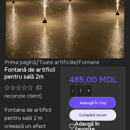
Prima pagină
/
Toate artificiile
/
Fontane
Fontană de artificii
pentru sală 2m
485,00
MDL
(O
recenzie client)
Adaugă În Coș
Fontana de artificii
Cumpără Acum
pentru sală 2 m
Adaugă în
creează un efect
favorite