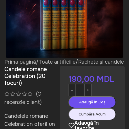
Prima pagină
/
Toate artificiile
/
Rachete și candele
Candele romane
Celebration (20
190,00
MDL
focuri)
(O
recenzie client)
Adaugă În Coș
Cumpără Acum
Candelele romane
Adaugă în
Celebration
oferă un
favorite