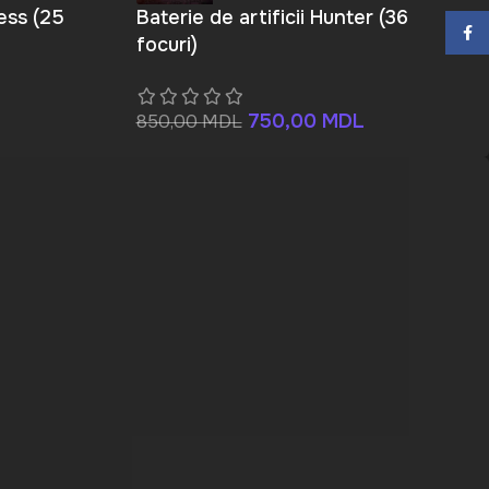
dess (25
Baterie de artificii Hunter (36
Face
focuri)
750,00
MDL
850,00
MDL