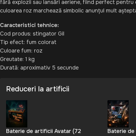
fără explozii sau lansări aeriene, fiind perfect pentr
culoarea roz marchează simbolic anunțul mult aștept
Caracteristici tehnice:
Cod produs: stingator Gil
Tip efect: fum colorat
Culoare fum: roz
Greutate: 1 kg
Durată: aproximativ 5 secunde
Reduceri la artificii
Baterie de artificii Avatar (72
Baterie de 