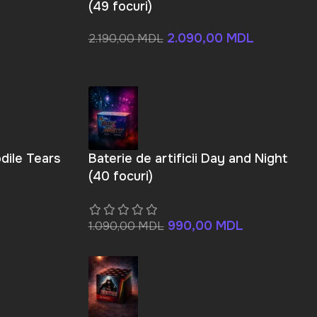
(49 focuri)
2.090,00
MDL
2.190,00
MDL
L
odile Tears
Baterie de artificii Day and Night
(40 focuri)
990,00
MDL
1.090,00
MDL