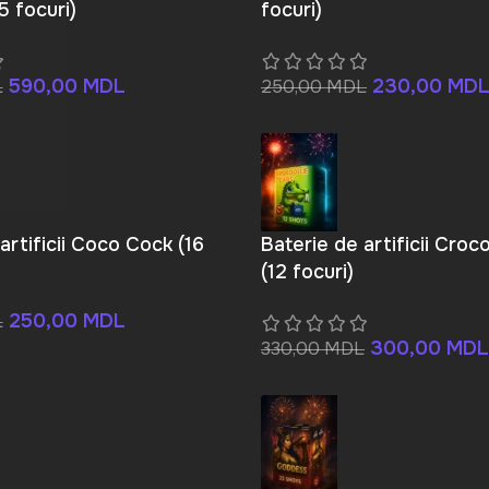
5 focuri)
focuri)
590,00
MDL
230,00
MD
L
250,00
MDL
artificii Coco Cock (16
Baterie de artificii Croc
(12 focuri)
250,00
MDL
L
300,00
MDL
330,00
MDL