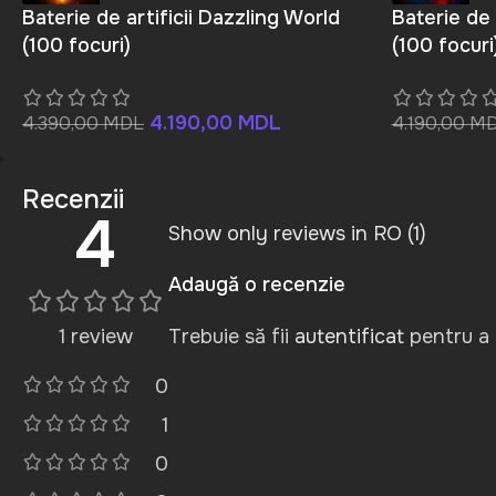
Baterie de artificii Dazzling World
Baterie de 
(100 focuri)
(100 focuri
4.190,00
MDL
4.390,00
MDL
4.190,00
M
Recenzii
4
Show only reviews in RO (1)
Adaugă o recenzie
1 review
Trebuie să fii
autentificat
pentru a 
0
1
0