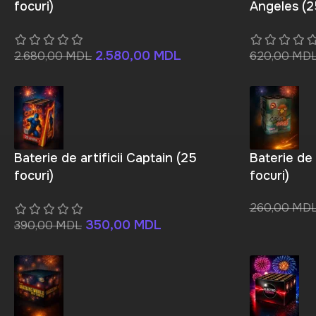
focuri)
Angeles (2
2.580,00
MDL
2.680,00
MDL
620,00
MD
Baterie de artificii Captain (25
Baterie de 
focuri)
focuri)
260,00
MD
350,00
MDL
390,00
MDL