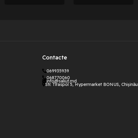
Contacte
069935939
068770060
info@saliut.md
Str. Tiraspol 5, Hypermarket BONUS, Chișinău