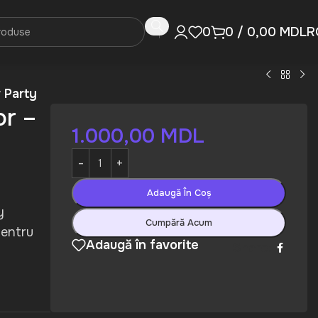
R
0
0
/
0,00
MDL
 Party
or –
1.000,00
MDL
Adaugă În Coș
y
Cumpără Acum
pentru
Adaugă în favorite
Share: