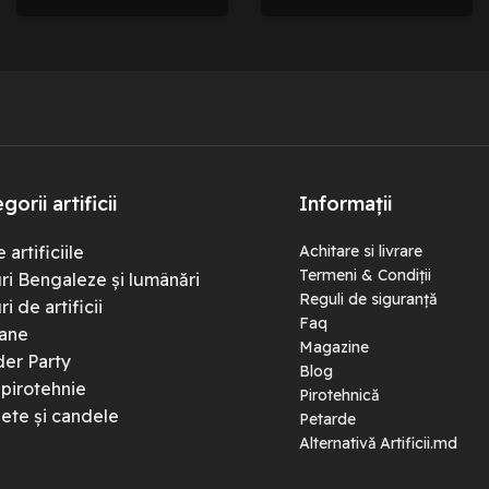
gorii artificii
Informații
 artificiile
Achitare si livrare
Termeni & Condiții
ri Bengaleze și lumânări
Reguli de siguranță
i de artificii
Faq
ane
Magazine
er Party
Blog
-pirotehnie
Pirotehnică
ete și candele
Petarde
Alternativă Artificii.md