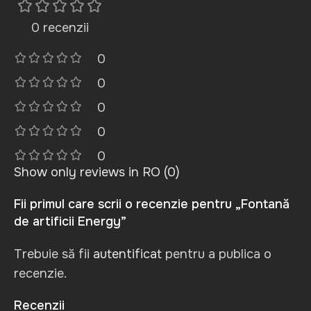
0 recenzii
0
0
0
0
0
Show only reviews in RO (0)
Fii primul care scrii o recenzie pentru „Fontană
de artificii Energy”
Trebuie să fii
autentificat
pentru a publica o
recenzie.
Recenzii