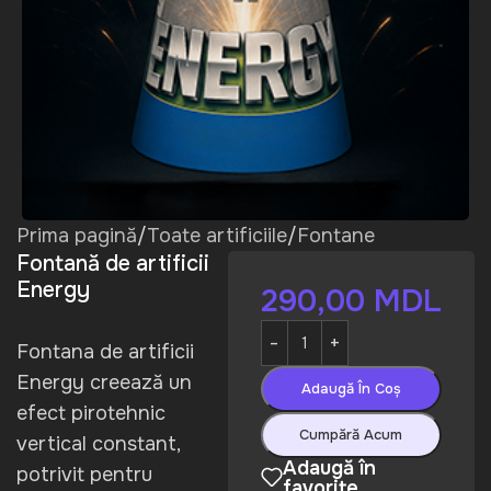
Prima pagină
/
Toate artificiile
/
Fontane
Fontană de artificii
Energy
290,00
MDL
Fontana de artificii
Energy creează un
Adaugă În Coș
efect pirotehnic
Cumpără Acum
vertical constant,
Adaugă în
potrivit pentru
favorite