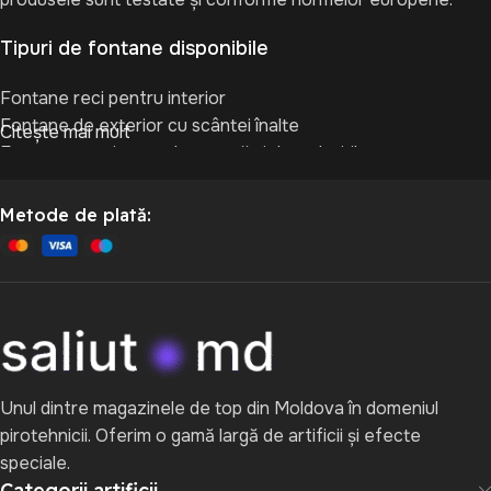
Tipuri de fontane disponibile
Fontane reci pentru interior
Fontane de exterior cu scântei înalte
Citește mai mult
Fontane scenice pentru scenă și dansul mirilor
Fontane cu durată extinsă pentru evenimente mari
Cum alegi fontana potrivită
Metode de plată:
Pentru interior — alege fontane reci, cu intensitate redusă
Pentru exterior — selectează modele cu jet înalt și efect
luminos puternic
Pentru nunți — optează pentru fontane scenice
sincronizate
Pentru intrări spectaculoase — alege fontane cu durată
Unul dintre magazinele de top din Moldova în domeniul
lungă de ardere
pirotehnicii. Oferim o gamă largă de artificii și efecte
Fontanele adaugă rafinament, fiind perfecte pentru poze,
speciale.
filmări și momente-cheie.
Categorii artificii