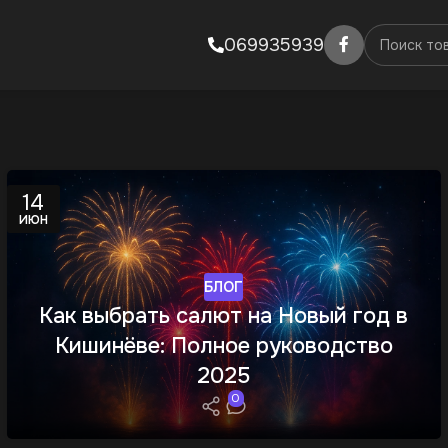
069935939
14
ИЮН
БЛОГ
Как выбрать салют на Новый год в
Кишинёве: Полное руководство
2025
0