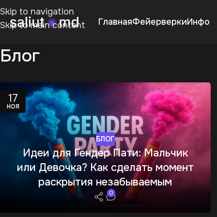
Skip to navigation
Главная
Фейерверки
Инфо
Skip to main content
Блог
17
НОЯ
БЛОГ
Идеи для Гендер Пати: Мальчик
или Девочка? Как сделать момент
раскрытия незабываемым
0