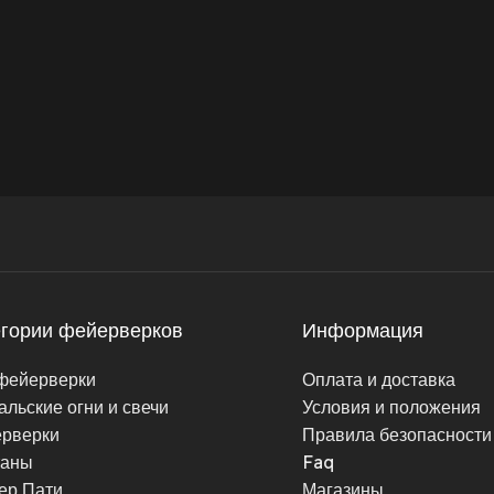
егории фейерверков
Информация
фейерверки
Оплата и доставка
альские огни и свечи
Условия и положения
рверки
Правила безопасности
таны
Faq
ер Пати
Магазины