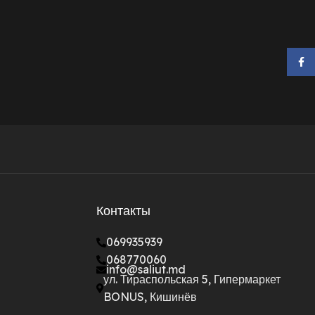
Face
Контакты
069935939
068770060
info@saliut.md
ул. Тираспольская 5, Гипермаркет
BONUS, Кишинёв