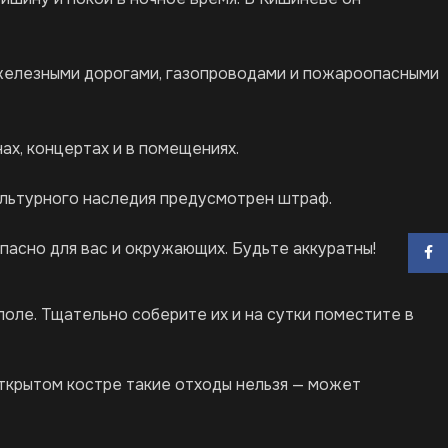
с железными дорогами, газопроводами и пожароопасными
ах, концертах и в помещениях.
культурного наследия предусмотрен штраф.
пасно для вас и окружающих. Будьте аккуратны!
Face
оле. Тщательно соберите их и на сутки поместите в
ткрытом костре такие отходы нельзя — может