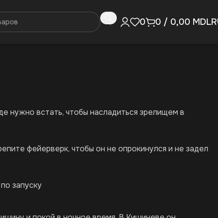
R
0
0
/
0,00
MDL
где нужно встать, чтобы насладиться зрелищем в
епите фейерверк, чтобы он не опрокинулся и не задел
 по запуску
ишину и покой в ночное время. В Кишиневе он