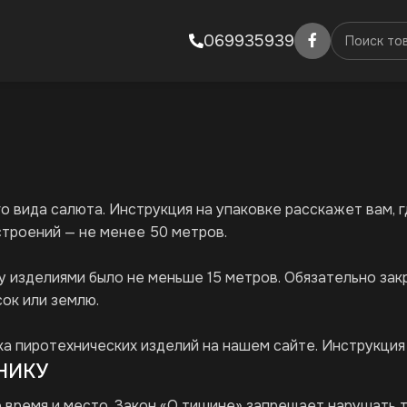
069935939
о вида салюта. Инструкция на упаковке расскажет вам, 
строений — не менее 50 метров.
 изделиями было не меньше 15 метров. Обязательно закр
сок или землю.
а пиротехнических изделий на нашем сайте. Инструкция
НИКУ
 время и место. Закон «О тишине» запрещает нарушать т