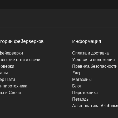
егории фейерверков
Информация
фейерверки
Оплата и доставка
альские огни и свечи
Условия и положения
рверки
Правила безопасности
таны
Faq
ер Пати
Магазины
-пиротехника
Блог
ты и Свечи
Пиротехника
Петарды
Альтернатива Artificii