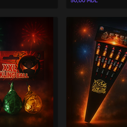
50,00
MDL