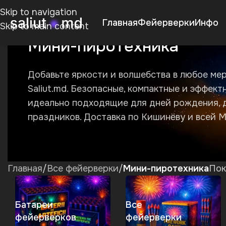
Skip to navigation
Главная
Фейерверки
Инфо
Skip to main content
Мини-пиротехника
Добавьте яркости и волшебства в любое ме
Saliut.md. Безопасные, компактные и эффект
идеально подходящие для дней рождения, 
праздников. Доставка по Кишинёву и всей 
Главная
/
Все фейерверки
/
Мини-пиротехника
Пок
Батареи
Все
фейерверков
фейерверки