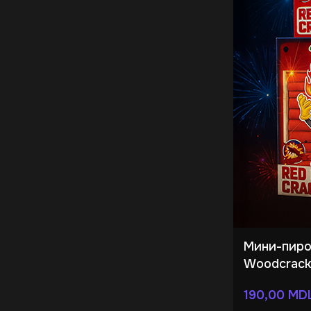
Мини-пиро
Woodcracke
190,00
MD