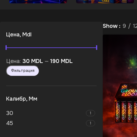
Show
9
1
Цена, Mdl
Цена:
30 MDL
—
190 MDL
Фильтрация
Калибр, Мм
30
1
45
1