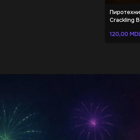
Пиротехни
Crackling B
120,00
MD