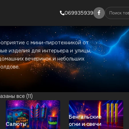
069935939
роприятие с мини-пиротехникой от
ные изделия для интерьера и улицы,
домашних вечеринок и небольших
Молдове.
азаны все (11)
Бенгальские
Салюты
огни и свечи