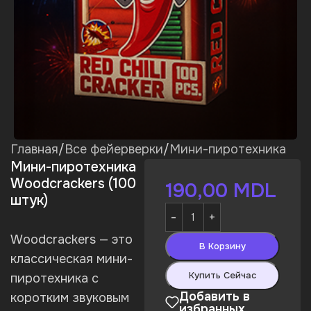
Главная
/
Все фейерверки
/
Мини-пиротехника
Мини-пиротехника
Woodcrackers (100
190,00
MDL
штук)
Woodcrackers — это
В Корзину
классическая мини-
Купить Сейчас
пиротехника с
Добавить в
коротким звуковым
избранных