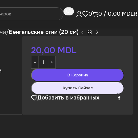
R
0
0
/
0,00
MDL
ечи
/
Бенгальские огни (20 см)
20,00
MDL
й
В Корзину
Купить Сейчас
Поделиться:
Добавить в избранных