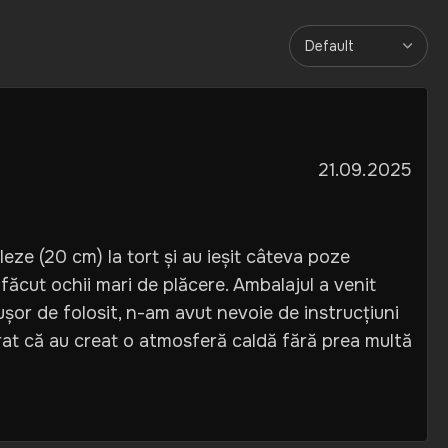
21.09.2025
ze (20 cm) la tort și au ieșit câteva poze
u făcut ochii mari de plăcere. Ambalajul a venit
 ușor de folosit, n-am avut nevoie de instrucțiuni
at că au creat o atmosferă caldă fără prea multă