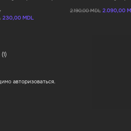
2.090,00
M
2.190,00
MDL
230,00
MDL
L
(1)
одимо
авторизоваться
.