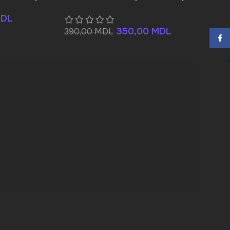
DL
350,00
MDL
390,00
MDL
Face