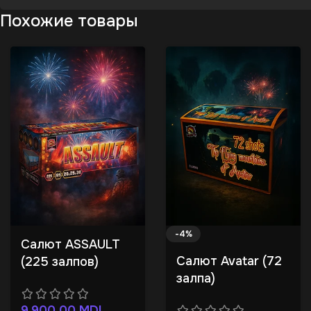
Похожие товары
-4%
Салют ASSAULT
Салют Avatar (72
(225 залпов)
залпа)
9.900,00
MDL