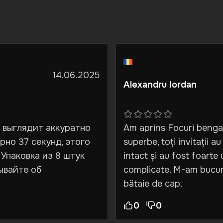
14.06.2025
Alexandru Iordan
 выглядит аккуратно
Am aprins Focuri bengale
рно 37 секунд, этого
superbe, toți invitații a
 Упаковка из 8 штук
intact și au fost foarte
ывайте об
complicate. M-am bucur
bătaie de cap.
0
0