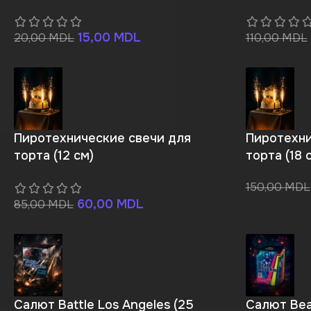
15,00
MDL
20,00
MDL
110,00
MDL
Пиротехнические свечи для
Пиротехни
торта (12 см)
торта (18 
150,00
MDL
60,00
MDL
85,00
MDL
Салют Battle Los Angeles (25
Салют Bea