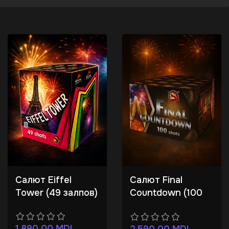
Салют Eiffel
Салют Final
Tower (49 залпов)
Countdown (100
залпов)
1.890,00
MDL
2.590,00
MDL