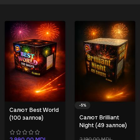
-5%
Салют Best World
Салют Brilliant
(100 залпов)
Night (49 залпов)
2.990,00
MDL
2.190,00
MDL