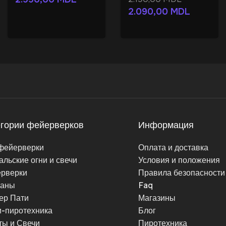
2.090,00
MDL
егории фейерверков
Информация
фейерверки
Оплата и доставка
альские огни и свечи
Условия и положения
рверки
Правила безопасности
таны
Faq
ер Пати
Магазины
-пиротехника
Блог
ты и Свечи
Пиротехника