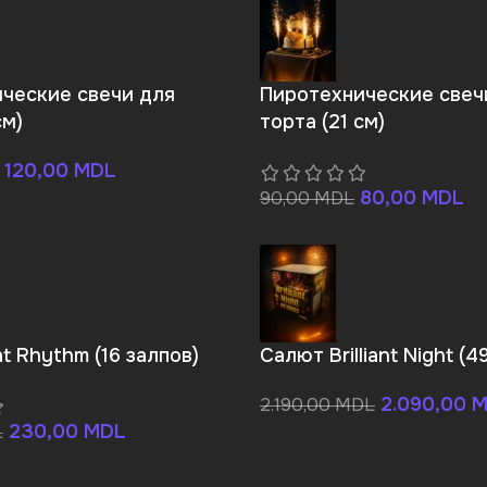
ческие свечи для
Пиротехнические свеч
см)
торта (21 см)
120,00
MDL
80,00
MDL
90,00
MDL
t Rhythm (16 залпов)
Салют Brilliant Night (4
2.090,00
M
2.190,00
MDL
230,00
MDL
L