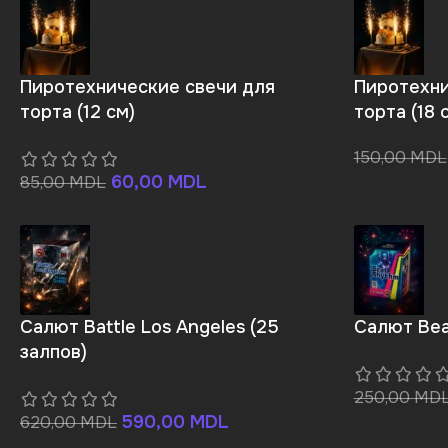
Пиротехнические свечи для
Пиротехни
торта (12 см)
торта (18 
150,00
MDL
60,00
MDL
85,00
MDL
Салют Battle Los Angeles (25
Салют Bea
залпов)
250,00
MD
590,00
MDL
620,00
MDL