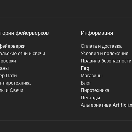
егории фейерверков
Информация
фейерверки
Оплата и доставка
альские огни и свечи
Условия и положения
рверки
Правила безопасности
таны
Faq
ер Пати
Магазины
-пиротехника
Блог
ты и Свечи
Пиротехника
Петарды
Альтернатива Artificii