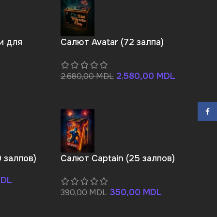
и для
Салют Avatar (72 залпа)
2.580,00
MDL
2.680,00
MDL
Face
9 залпов)
Салют Captain (25 залпов)
DL
350,00
MDL
390,00
MDL