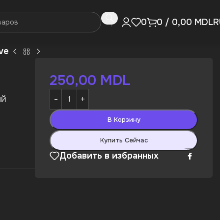
R
0
0
/
0,00
MDL
ve
250,00
MDL
ый
В Корзину
Купить Сейчас
Поделиться:
Добавить в избранных