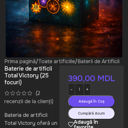
Prima pagină
/
Toate artificiile
/
Baterii de Artificii
Baterie de artificii
Total Victory (25
390,00
MDL
focuri)
(
2
recenzii de la clienți)
Adaugă În Coș
Cumpără Acum
Bateria de artificii
Adaugă în
Total Victory oferă un
favorite