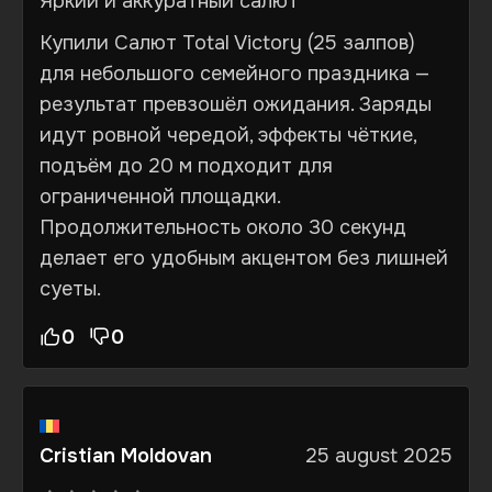
Яркий и аккуратный салют
Купили Салют Total Victory (25 залпов)
для небольшого семейного праздника —
результат превзошёл ожидания. Заряды
идут ровной чередой, эффекты чёткие,
подъём до 20 м подходит для
ограниченной площадки.
Продолжительность около 30 секунд
делает его удобным акцентом без лишней
суеты.
0
0
Cristian Moldovan
25 august 2025