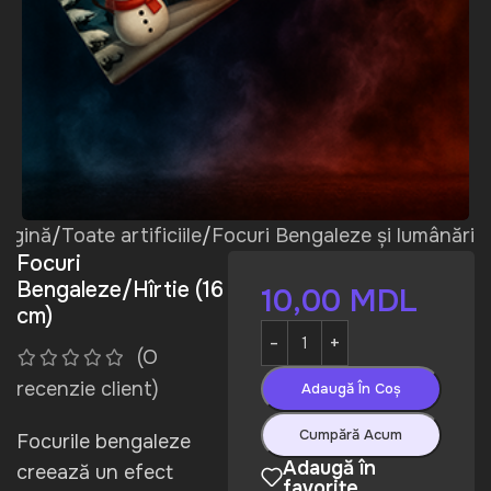
pagină
/
Toate artificiile
/
Focuri Bengaleze și lumânări
Focuri
Bengaleze/Hîrtie (16
10,00
MDL
cm)
(O
recenzie client)
Adaugă În Coș
Cumpără Acum
Focurile bengaleze
Adaugă în
creează un efect
favorite