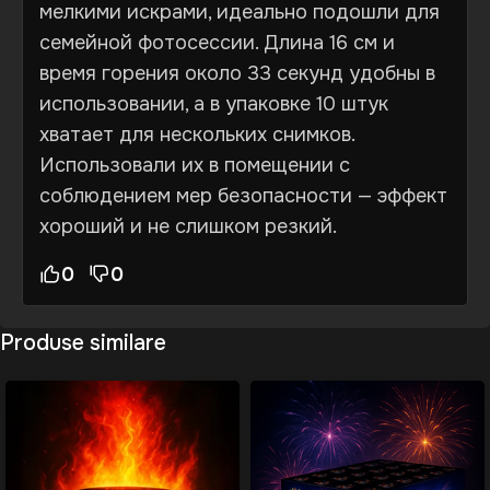
мелкими искрами, идеально подошли для
семейной фотосессии. Длина 16 см и
время горения около 33 секунд удобны в
использовании, а в упаковке 10 штук
хватает для нескольких снимков.
Использовали их в помещении с
соблюдением мер безопасности — эффект
хороший и не слишком резкий.
0
0
Produse similare