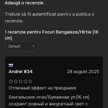
Adaugă o recenzie
Trebuie să fii
autentificat
pentru a publica o
recenzie.
1 recenzie pentru
Focuri Bengaleze/Hîrtie (16
cm)
Andrei #34
28 august 2025
Отличный эффект на празднике
Бенгальские огни/Бумажная уп.(16 см)
создают ровный и аккуратный свет с